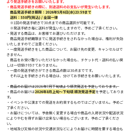
より発送手続きをお願いいたします。
・商品発送手続きの際に、別途送料のお支払いが発生いたします。
商品発送手続き期限：2026年5月6日(水)23:59まで
送料：550円(税込) / 全国一律
※1回の発送手続きで30点までの商品選択が可能です。
※発送手続き毎に送料が発生いたしますので、予めご了承ください。
・発送する商品は、お客様でお選びいただけます。
商品発送手続期限までに発送手続きをされなかった場合は、権利が失効
いたしますのでご注意ください。
・一度発送手続きをした商品について、お届け先の変更、キャンセルはで
きません。
商品をお受け取りいただけなかった場合も、チケット代・送料の払い戻
しは一切受け付けておりません。
・一度の発送手続きができる商品点数は30点までです。
それ以上を手続きされる場合は、分けてお手続きをお願いいたします。
・
商品のお届けは2026年7月下旬頃より順次発送を予定しております。
・商品のお届けは
2026年8月上旬～下旬頃 順次発送予定
を予定しておりま
す。
・イベントや公演までの発送をお約束するものではございません。予めご
了承ください。
・お届けについては、予告無く変更する場合や商品の入荷状況や配送状況
によりやむを得ずお届け出来ない場合もございます。予めご了承くださ
い。
・地域及び天候の状況や交通状況などによりお届けに時間を要する場合も