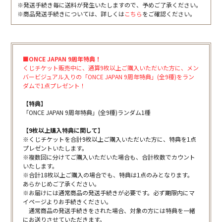
※発送手続き毎に送料が発生いたしますので、予めご了承ください。
※商品発送手続きについては、詳しくは
こちら
をご確認ください。
■ONCE JAPAN 9周年特典！
くじチケット販売中に、通算9枚以上ご購入いただいた方に、メン
バービジュアル入りの「ONCE JAPAN 9周年特典」(全9種)をラン
ダムで1点プレゼント！
【特典】
「ONCE JAPAN 9周年特典」(全9種)ランダム1種
【9枚以上購入特典に関して】
※くじチケットを合計9枚以上ご購入いただいた方に、特典を1点
プレゼントいたします。
※複数回に分けてご購入いただいた場合も、合計枚数でカウント
いたします。
※合計18枚以上ご購入の場合でも、特典は1点のみとなります。
あらかじめご了承ください。
※お届けには通常商品の発送手続きが必要です。必ず期限内にマ
イページよりお手続きください。
通常商品の発送手続きをされた場合、対象の方には特典を一緒
にお送りさせていただきます。