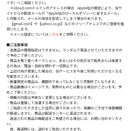
イダ）へご相談ください。
※icloud.comドメインのアドレスの場合 Apple社の規定により、当サ
イトからの配信メールが「Apple社のローカルポリシーに反するメール」
と判断され、メールの受信を拒否してしまう場合があります。
【gmail.com】や【yahoo.co.jp】などのフリーアドレスでのご登録を推
奨いたします。
※メール設定については
こちら
をご参照ください。
■ご注意事項
・各商品の種類指定はできません。ランダムで発送させていただきますの
で予めご了承ください。
・商品を第三者へオークション、あるいはその他方法で転売または譲渡す
る行為は、理由・目的を問わず一切禁止です。
・上記行為が発覚した場合は、当サービスを今後ご利用いただけなくなる
可能性がございます。
・数量限定の商品は、期間中であってもなくなり次第終了となります。
・商品画像はイメージです。実際のものとは異なる場合がございます。予
めご了承ください。
・掲載の内容は予告なく変更となる場合がございます。
・商品は重複して当選する場合がございます。
・ご指定いただきました住所に誤りがあったり、長期のご不在で保管期間
が超過しますと、商品は配送センターに返送されます。
返送された商品の再配送をご希望される場合には、お問い合わせくださ
い。
尚、再送時には、送料をご負担いただきます。