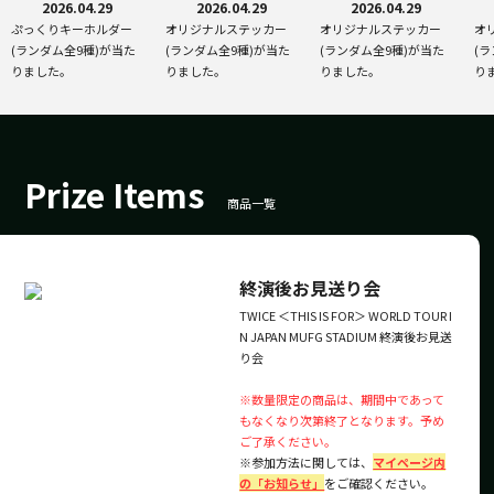
2026.04.29
2026.04.29
2026.04.29
ぷっくりキーホルダー
オリジナルステッカー
オリジナルステッカー
オ
(ランダム全9種)が当た
(ランダム全9種)が当た
(ランダム全9種)が当た
(
りました。
りました。
りました。
り
Prize Items
商品一覧
終演後お見送り会
TWICE ＜THIS IS FOR＞ WORLD TOUR I
N JAPAN MUFG STADIUM 終演後お見送
り会
※数量限定の商品は、期間中であって
もなくなり次第終了となります。予め
ご了承ください。
※参加方法に関しては、
マイページ内
の「お知らせ」
をご確認ください。