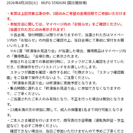
2026年4月28日(火) MUFG STADIUM (国立競技場)
・本賞は上記対象公演の中、1回のみご希望の会場日程でご参加いただけま
す。
・参加方法に関しては、マイページ内の「お知らせ」をご確認ください。
（当選された方にのみ表示されます）
※各会場、受付時間には限りがありますので、当選された方はマイペー
ジ内の「お知らせ」の内容をご確認の上、当日会場にて事前に受付をお願
いいたします。
※A-1賞「終演後お見送り会」が当選した場合、獲得商品はマイページ内
の「獲得商品」「会場引換」に表示されます。
参加される公演での事前受付時に、スタッフがご本人確認をさせていた
だき、引換操作を行いリストバンドをお渡しいたします。
スタッフが画面を確認・操作する前に「引換ボタン」「スタッフ確認画
面」をご自身で操作されないよう、ご注意ください。
・「終演後お見送り会」は終演後に実施予定となります。
・集合時間に遅れると「終演後お見送り会」に参加できなくなりますの
で、ご了承ください。
・ご当選されたご本人のみ有効となり、不正を行った場合は無効となりま
す。
・13歳未満の方の参加に関して、成人の保護者1名まで同行可能となりま
す。
・ご本人さま確認を行いますので、顔写真付き証明書（運転免許証・学生
証など）を必ずご持参ください。
確認できない場合は、当日ご参加いただけませんので予めご了承くださ