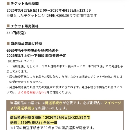
■
チケット販売期間
2026年3月27日(金)12:00～2026年4月28日(火)23:59
※購入したチケットは4月29日(水)00:30まで使用可能です
■
チケット販売価格
550円(税込)
■
当選商品お届け時期
2026年7月下旬頃より順次発送予
2026年8月上旬～下旬頃 順次発送予定
【配送方法について】
・「佐川急便」もしくは、 ヤマト運輸のポスト投函サービス「ネコポス便」での発送を予
定しております。
・居住地変更等により商品をお受け取りいただけなかった場合のチケット代の払い戻しは
一切受け付けておりません。
・発送手続き後のお届け先の変更はお受けできかねます。発送手続きや商品のお届けにつ
いては、
よくあるお問い合わせ
をご確認ください。
当選商品のお届けには
発送手続き
が必要です。必ず期限内に
マイページ
より発送手続き
をお願いいたします。
商品発送手続き期限：2026年5月6日(水)23:59まで
送料：550円(税込) / 全国一律
※1回の発送手続きで30点までの商品選択が可能です。