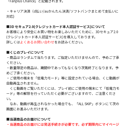
「Fanplus Chance」と記載されます。
・キャリア決済（d払い/auかんたん決済/ソフトバンクまとめて支払いに
対応)
■3D セキュア2.0(クレジットカード本人認証サービス)について
お客様により安全にお買い物をお楽しみいただくために、3Dセキュア2.0
(クレジットカード本人認証サービス)を導入しております。
詳しくは
よくあるお問い合わせ
をお読みください。
■くじのプレイについて
・商品はランダムで当たります。ご指定いただけませんので、予めご了承
ください。
・数量限定の商品は、期間中であってもなくなり次第終了となります。予
めご了承ください。
・ご使用の端末を「低電力モード」等に設定されている場合、くじ動画が
自動再生されません。
くじ動画をご覧いただくには、プレイ前にご使用の端末にて「低電力モ
ード」等の解除を行っていただく必要がございますので、ご注意くださ
い。
なお、動画が再生されなかった場合でも、「ALL SKIP」ボタンにて次の
画面にお進みいただけます。
■当選商品のお届けについて
・当選商品のお届けには発送手続きが必要です。必ず期限内にマイページ