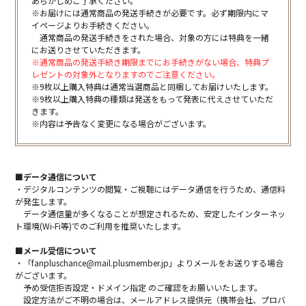
あらかじめご了承ください。
※お届けには通常商品の発送手続きが必要です。必ず期限内にマ
イページよりお手続きください。
通常商品の発送手続きをされた場合、対象の方には特典を一緒
にお送りさせていただきます。
※通常商品の発送手続き期限までにお手続きがない場合、特典プ
レゼントの対象外となりますのでご注意ください。
※9枚以上購入特典は通常当選商品と同梱してお届けいたします。
※9枚以上購入特典の種類は発送をもって発表に代えさせていただ
きます。
※内容は予告なく変更になる場合がございます。
■データ通信について
・デジタルコンテンツの閲覧・ご視聴にはデータ通信を行うため、通信料
が発生します。
データ通信量が多くなることが想定されるため、安定したインターネッ
ト環境(Wi-Fi等)でのご利用を推奨いたします。
■メール受信について
・「fanpluschance@mail.plusmember.jp」よりメールをお送りする場合
がございます。
予め受信拒否設定・ドメイン指定 のご確認をお願いいたします。
設定方法がご不明の場合は、メールアドレス提供元（携帯会社、プロバ