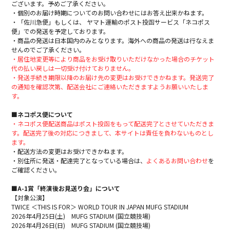
ございます。予めご了承ください。
・個別のお届け時期についてのお問い合わせにはお答え出来かねます。
・「佐川急便」もしくは、 ヤマト運輸のポスト投函サービス「ネコポス
便」での発送を予定しております。
・商品の発送は日本国内のみとなります。海外への商品の発送は行なえま
せんのでご了承ください。
・居住地変更等により商品をお受け取りいただけなかった場合のチケット
代の払い戻しは一切受け付けておりません。
・発送手続き期限以降のお届け先の変更はお受けできかねます。発送完了
の通知を確認次第、配送会社にご連絡いただきますようお願いいたしま
す。
■ネコポス便について
・ネコポス便配送商品はポスト投函をもって配送完了とさせていただきま
す。配送完了後の対応につきまして、本サイトは責任を負わないものとし
ます。
・配送方法の変更はお受けできかねます。
・別住所に発送・配達完了となっている場合は、
よくあるお問い合わせ
を
ご確認ください。
■A-1賞「終演後お見送り会」について
【対象公演】
TWICE ＜THIS IS FOR＞ WORLD TOUR IN JAPAN MUFG STADIUM
2026年4月25日(土) MUFG STADIUM (国立競技場)
2026年4月26日(日) MUFG STADIUM (国立競技場)