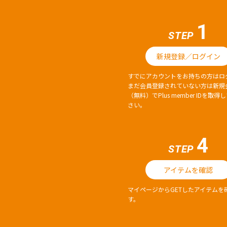
1
STEP
新規登録／ログイン
すでにアカウントをお持ちの方はロ
まだ会員登録されていない方は新規
（無料）でPlus member IDを取得
さい。
4
STEP
アイテムを確認
マイページからGETしたアイテムを
す。