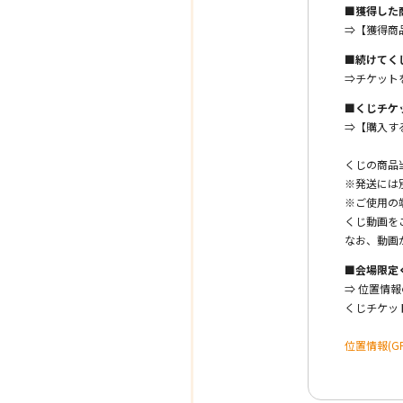
■獲得した
⇒【獲得商
■続けてく
⇒チケット
■くじチケ
⇒【購入す
くじの商品
※発送には
※ご使用の
くじ動画を
なお、動画
■会場限定
⇒ 位置情
くじチケッ
位置情報(G