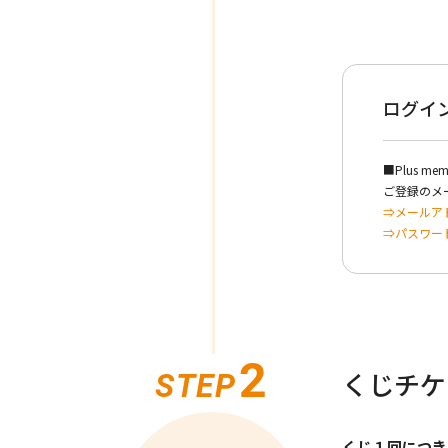
ログイ
■Plus me
ご登録のメー
⇒メールアド
⇒パスワー
2
STEP
くじチケ
くじ１回につき