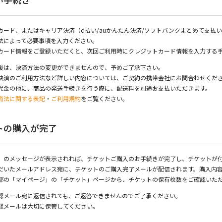
カード、またはキャリア決済（d払い/auかんたん決済/ソフトバンクまとめて支払
法によって必要事項を入力ください。
カード情報をご登録いただくと、次回ご利用時にクレジットカード情報を入力する
後は、決済方法の変更ができませんので、予めご了承下さい。
決済のご利用方法など詳しい内容については、ご契約の携帯会社にお問合わせくだ
代金の他に、商品の発送手続きを行う際に、配送料を別途お支払いただきます。
商法に関する表記
・
ご利用規約
をご覧ください。
トの購入が完了
」のメッセージが表示されれば、チケットご購入のお手続きが完了し、チケットが
だいたメールアドレス宛に、チケットのご購入完了メールが配信されます。購入内
部の「マイページ」の「チケット」ページから、チケットの保有枚数をご確認いた
認メール宛に返信されても、ご返答できませんのでご了承ください。
認メールは大切に保管してください。