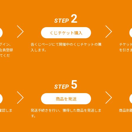
2
STEP
くじチケット購入
グイン、
各くじページにて開催中のくじチケットの購
チケッ
会員登録
入します。
を引き
してくだ
5
STEP
商品を発送
確認しま
発送手続きを行い、獲得した商品を発送しま
商品到
す。