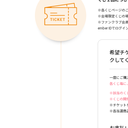
※各くじページの
※会場限定くじの場
※ファンクラブ会員
ember IDで
希望チ
クして
一度にご購
各くじ毎に
※該当のく
※くじの開
※チケット
※各当選商
お支払