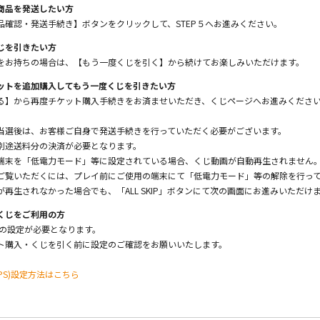
商品を発送したい方
品確認・発送手続き】ボタンをクリックして、STEP５へお進みください。
じを引きたい方
をお持ちの場合は、【もう一度くじを引く】から続けてお楽しみいただけます。
ットを追加購入してもう一度くじを引きたい方
る】から再度チケット購入手続きをお済ませいただき、くじページへお進みくださ
当選後は、お客様ご自身で発送手続きを行っていただく必要がございます。
別途送料分の決済が必要となります。
端末を「低電力モード」等に設定されている場合、くじ動画が自動再生されません
ご覧いただくには、プレイ前にご使用の端末にて「低電力モード」等の解除を行っ
が再生されなかった場合でも、「ALL SKIP」ボタンにて次の画面にお進みいただけ
くじをご利用の方
報の設定が必要となります。
ト購入・くじを引く前に設定のご確認をお願いいたします。
PS)設定方法はこちら